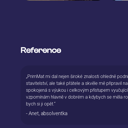
Reference
ho
„Chtěla bych poděkovat své bývalé střední 
 Byla jsem
otevřela dvěře s miliony možností a otevřeno
u
- Andrea, absolventka
 vybrala