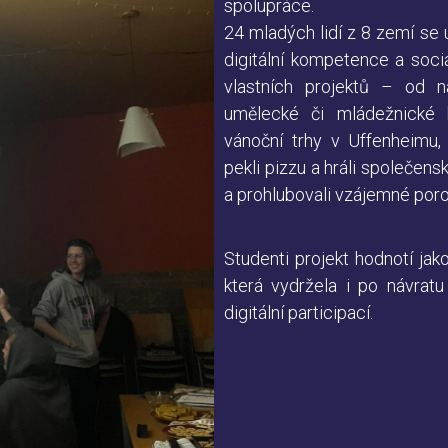
spolupráce.
24 mladých lidí z 8 zemí se
digitální kompetence a soci
vlastních projektů – od n
umělecké či mládežnické k
vánoční trhy v Uffenheimu,
pekli pizzu a hráli společen
a prohlubovali vzájemné por
Studenti projekt hodnotí jako
která vydržela i po návrat
digitální participací.