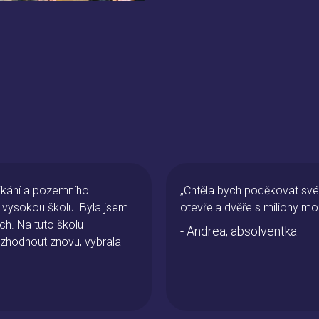
škole – protože právě ona mi
„Na této škole jsem p
u budoucností. Děkuji!“
a motivovala mě pracov
jsem strávila v zahra
Znalosti, které jsem 
momentálně uplatňuji
- Katka, absolventk