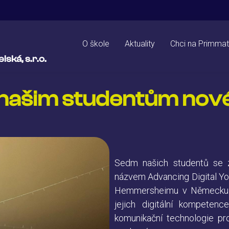
O škole
Aktuality
Chci na Primmat
ská, s.r.o.
 našim studentům nov
Sedm našich studentů se z
názvem Advancing Digital You
Hemmersheimu v Německu. Cí
jejich digitální kompeten
komunikační technologie pr