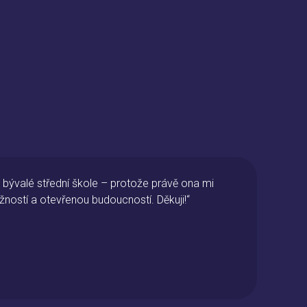
rožila čtyři úžasné roky. Otevřela mi mou vysněnou cestu
at a strávit život v zahraničí. Díky školní praxi, kterou
ničí, jsem poznala, že právě tam vidím svou budoucnost.
na této škole získala v rámci oboru Cestovní ruch,
 v mém profesním i osobním životě.“
a