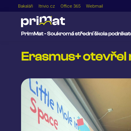
Bakaláři
Itrivio.cz
Office 365
Webmail
PrimMat - Soukromá střední škola podnikatel
Erasmus+ otevřel