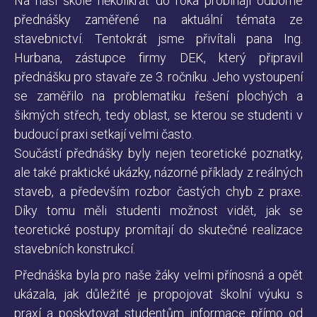
Na naší škole několikrát do roka probíhají odborné
přednášky zaměřené na aktuální témata ze
stavebnictví. Tentokrát jsme přivítali pana Ing.
Hurbana, zástupce firmy DEK, který připravil
přednášku pro stavaře ze 3. ročníku. Jeho vystoupení
se zaměřilo na problematiku řešení plochých a
šikmých střech, tedy oblast, se kterou se studenti v
budoucí praxi setkají velmi často.
Součástí přednášky byly nejen teoretické poznatky,
ale také praktické ukázky, názorné příklady z reálných
staveb, a především rozbor častých chyb z praxe.
Díky tomu měli studenti možnost vidět, jak se
teoretické postupy promítají do skutečné realizace
stavebních konstrukcí.
Přednáška byla pro naše žáky velmi přínosná a opět
ukázala, jak důležité je propojovat školní výuku s
praxí a poskytovat studentům informace přímo od