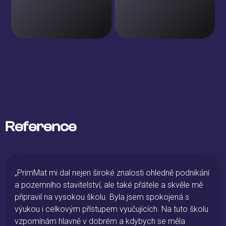
Reference
roké znalosti ohledně podnikání
„Chtěla bych poděkovat 
, ale také přátele a skvěle mě
protože právě ona mi ot
lu. Byla jsem spokojená s
možností a otevřenou bu
upem vyučujících. Na tuto školu
- Andrea, absolventka
brém a kdybych se měla