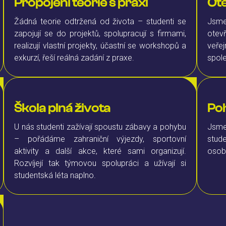
Propojení teorie s praxí
Ot
Žádná teorie odtržená od života – studenti se
Jsme
zapojují se do projektů, spolupracují s firmami,
otev
realizují vlastní projekty, účastní se workshopů a
veře
exkurzí, řeší reálná zadání z praxe.
spol
Škola plná života
Poh
U nás studenti zažívají spoustu zábavy a pohybu
Jsme
– pořádáme zahraniční výjezdy, sportovní
stud
aktivity a další akce, které sami organizují.
osob
Rozvíjejí tak týmovou spolupráci a užívají si
studentská léta naplno.