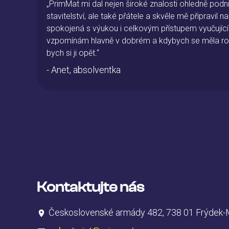
, že
„PrimMat mi dal nejen široké znalosti ohledně pod
stavitelství, ale také přátele a skvěle mě připravil 
nání
spokojená s výukou i celkovým přístupem vyučující
vzpomínám hlavně v dobrém a kdybych se měla ro
bych si ji opět.“
- Anet, absolventka
Kontaktujte nás
Československé armády 482, 738 01 Frýdek-