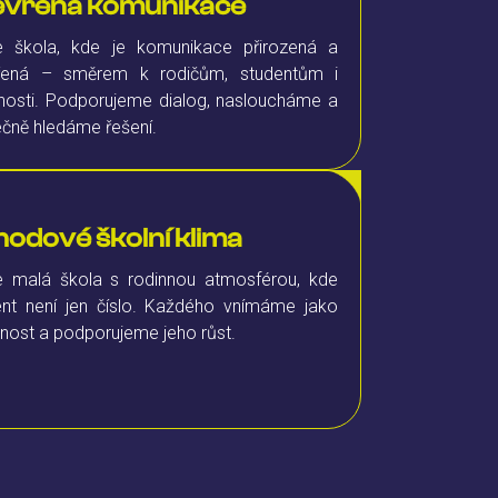
evřená komunikace
 škola, kde je komunikace přirozená a
řená – směrem k rodičům, studentům i
jnosti. Podporujeme dialog, nasloucháme a
ečně hledáme řešení.
odové školní klima
 malá škola s rodinnou atmosférou, kde
ent není jen číslo. Každého vnímáme jako
nost a podporujeme jeho růst.