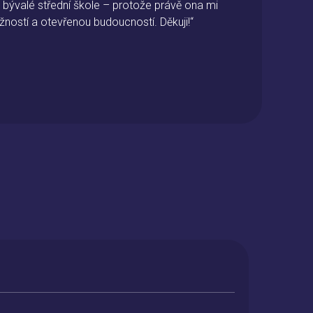
 bývalé střední škole – protože právě ona mi
„Na 
žností a otevřenou budoucností. Děkuji!“
a mo
jsem
Znal
mome
- Ka